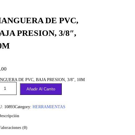
ANGUERA DE PVC,
AJA PRESION, 3/8″,
0M
.00
NGUERA DE PVC, BAJA PRESION, 3/8″, 10M
Añadir Al Carrito
U:
10893
Category:
HERRAMIENTAS
Descripción
Valoraciones (0)