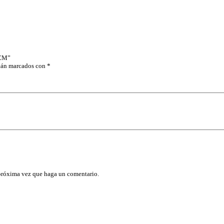
A
B
L
E
D
E
P
 CM”
L
stán marcados con
*
A
S
T
I
C
O
,
1
6
.
5
X
1
 próxima vez que haga un comentario.
0
.
5
X
7
.
5