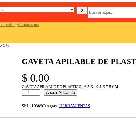
B
u
s
c
sotros
Blog
Contactanos
a
r
.5 CM
GAVETA APILABLE DE PLASTIC
$
0.00
GAVETA APILABLE DE PLASTICO,16.5 X 10.5 X 7.5 CM
G
Añadir Al Carrito
A
V
E
SKU:
10889
Category:
HERRAMIENTAS
T
A
A
P
I
L