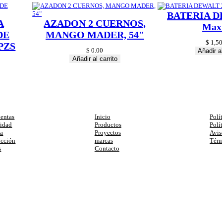
C
BATERIA D
M
A
AZADON 2 CUERNOS,
c
Max
a
DE
MANGO MADER, 54″
n
$
1,50
PZS
t
$
0.00
Añadir al
i
Añadir al carrito
d
a
d
egorias
Enlaces
Ay
entas
Inicio
Polí
cidad
Productos
Polí
ia
Proyectos
Avis
ucción
marcas
Térm
s
Contacto
primera compra