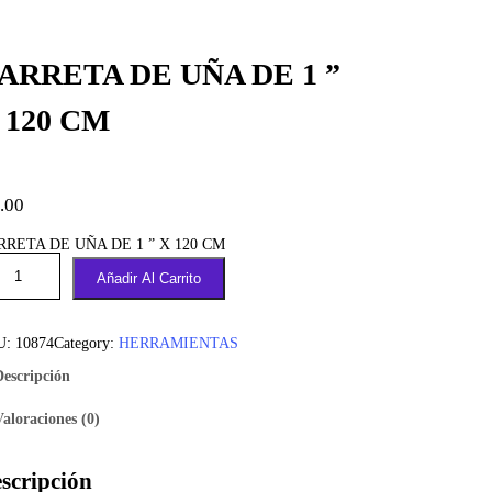
ARRETA DE UÑA DE 1 ”
 120 CM
.00
RRETA DE UÑA DE 1 ” X 120 CM
Añadir Al Carrito
U:
10874
Category:
HERRAMIENTAS
Descripción
Valoraciones (0)
scripción