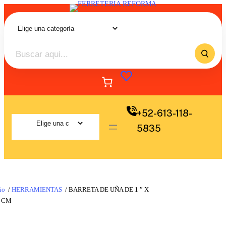
+52-613-118-
5835
io
/
HERRAMIENTAS
/ BARRETA DE UÑA DE 1 ” X
0 CM