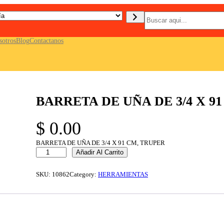
B
u
s
c
sotros
Blog
Contactanos
a
r
BARRETA DE UÑA DE 3/4 X 9
$
0.00
BARRETA DE UÑA DE 3/4 X 91 CM, TRUPER
B
Añadir Al Carrito
A
R
R
SKU:
10862
Category:
HERRAMIENTAS
E
T
A
D
E
U