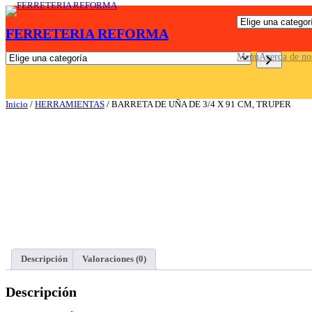
Saltar
E
al
FERRETERIA REFORMA
l
contenido
i
g
E
Menu
Acerda de no
e
l
u
i
n
g
a
e
Inicio
/
HERRAMIENTAS
/ BARRETA DE UÑA DE 3/4 X 91 CM, TRUPER
c
u
a
n
t
a
e
c
g
a
o
t
r
e
í
g
a
o
r
í
a
Descripción
Valoraciones (0)
Descripción