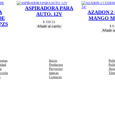
ASPIRADORA PARA
A
AZADON 2
AUTO. 12V
DE
MANGO MA
$
359.53
PZS
$
0.
Añadir al carrito
Añadir al
egorias
Enlaces
Ay
entas
Inicio
Polí
cidad
Productos
Polí
ia
Proyectos
Avis
ucción
marcas
Térm
s
Contacto
primera compra