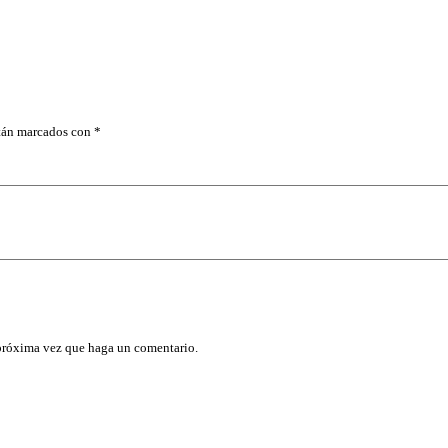
Ñ
A
D
E
3
/
4
X
stán marcados con
*
9
1
C
M
,
T
R
U
P
E
R
c
a
 próxima vez que haga un comentario.
n
t
i
d
a
d