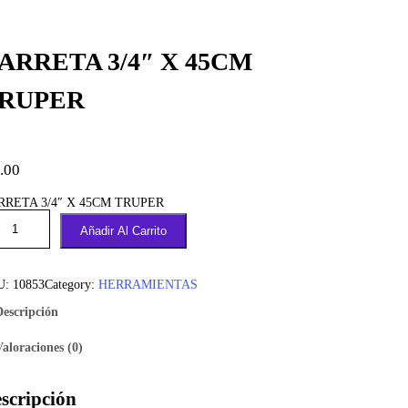
ARRETA 3/4″ X 45CM
RUPER
.00
RRETA 3/4″ X 45CM TRUPER
Añadir Al Carrito
U:
10853
Category:
HERRAMIENTAS
Descripción
Valoraciones (0)
scripción