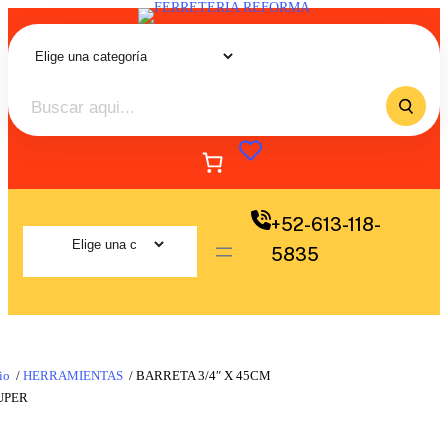
+52-613-118-
5835
io
/
HERRAMIENTAS
/ BARRETA 3/4″ X 45CM
UPER