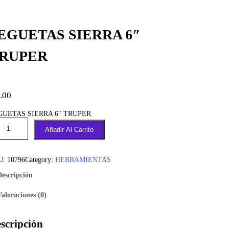
EGUETAS SIERRA 6″
RUPER
.00
GUETAS SIERRA 6″ TRUPER
Añadir Al Carrito
U:
10796
Category:
HERRAMIENTAS
Descripción
Valoraciones (0)
scripción