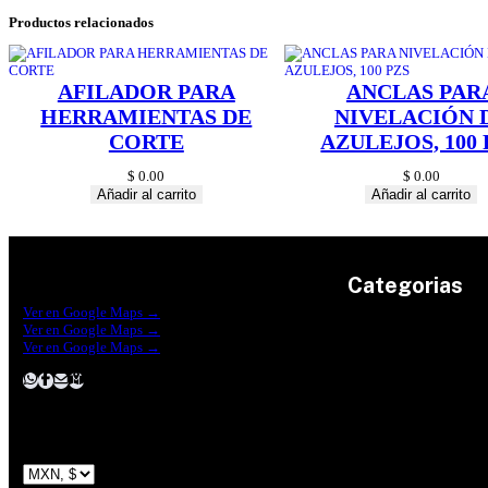
Productos relacionados
AFILADOR PARA
ANCLAS PAR
HERRAMIENTAS DE
NIVELACIÓN 
CORTE
AZULEJOS, 100 
$
0.00
$
0.00
Añadir al carrito
Añadir al carrito
Categorias
Construrama Ferretería Reforma
Ver en Google Maps →
Ferreteria Reforma Suc.Madero
Ver en Google Maps →
Ferreteria Reforma suc. Loreto
Herramientas
Ver en Google Maps →
Electricidad
Plomeria
Construcción
Pinturas
Jardin