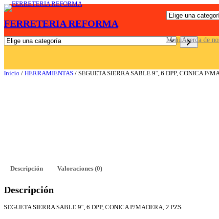
Saltar
E
al
FERRETERIA REFORMA
l
contenido
i
g
E
Menu
Acerda de no
e
l
u
i
n
g
a
e
Inicio
/
HERRAMIENTAS
/ SEGUETA SIERRA SABLE 9″, 6 DPP, CONICA P/M
c
u
a
n
t
a
e
c
g
a
o
t
r
e
í
g
a
o
r
í
a
Descripción
Valoraciones (0)
Descripción
SEGUETA SIERRA SABLE 9″, 6 DPP, CONICA P/MADERA, 2 PZS