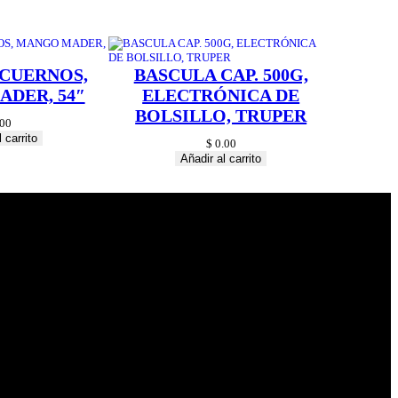
 CUERNOS,
BASCULA CAP. 500G,
DER, 54″
ELECTRÓNICA DE
BOLSILLO, TRUPER
00
 carrito
$
0.00
Añadir al carrito
© 2024 Hardware
Shop . All Rights