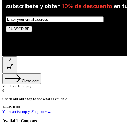
subscribete y obten
10% de descuento
en t
By subscribing, you’re accepted the our Policy
0
Close cart
Your Cart Is Empty
0
Check out our shop to see what's available
Cart
Total
$
0.00
Total:
Your cart is empty. Shop now →
Available Coupons