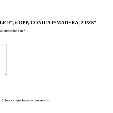
R
A
S
A
B
BLE 9″, 6 DPP, CONICA P/MADERA, 2 PZS”
L
E
stán marcados con
*
9
"
,
6
D
P
P
,
C
O
N
I
C
A
P
/
M
 próxima vez que haga un comentario.
A
D
E
R