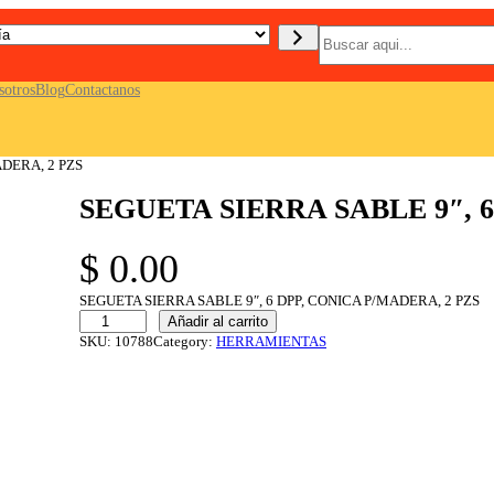
B
u
s
c
sotros
Blog
Contactanos
a
r
ADERA, 2 PZS
SEGUETA SIERRA SABLE 9″, 6
$
0.00
SEGUETA SIERRA SABLE 9″, 6 DPP, CONICA P/MADERA, 2 PZS
S
Añadir al carrito
E
SKU:
10788
Category:
HERRAMIENTAS
G
U
E
T
A
S
I
E
R