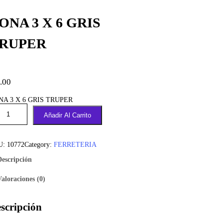
ONA 3 X 6 GRIS
RUPER
.00
NA 3 X 6 GRIS TRUPER
Añadir Al Carrito
U:
10772
Category:
FERRETERIA
Descripción
Valoraciones (0)
scripción