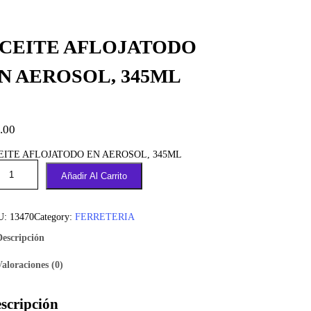
CEITE AFLOJATODO
N AEROSOL, 345ML
.00
EITE AFLOJATODO EN AEROSOL, 345ML
Añadir Al Carrito
U:
13470
Category:
FERRETERIA
Descripción
Valoraciones (0)
scripción