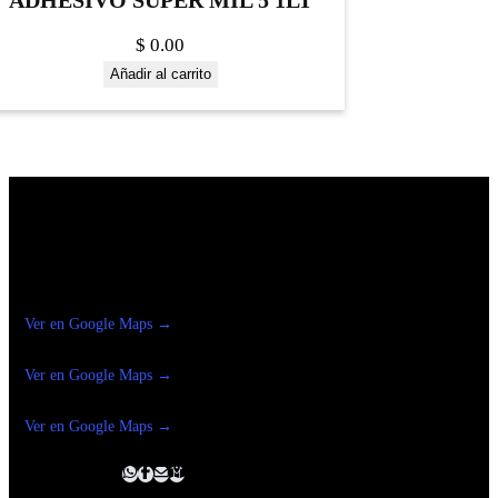
ADHESIVO SUPER MIL 5 1LT
$
0.00
Añadir al carrito
Construrama Ferretería Reforma
Ver en Google Maps →
Ferreteria
Reforma Suc.Madero
Ver en Google Maps →
Ferreteria
Reforma suc. Loreto
Ver en Google Maps →