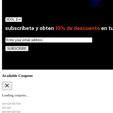
Jardin
subscribete y obten
10% de descuento
en t
By subscribing, you’re accepted the our Policy
Available Coupons
Loading coupons...