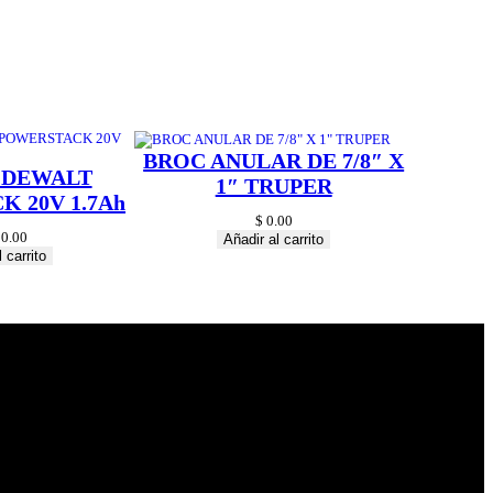
BROC ANULAR DE 7/8″ X
 DEWALT
1″ TRUPER
 20V 1.7Ah
$
0.00
0.00
Añadir al carrito
 carrito