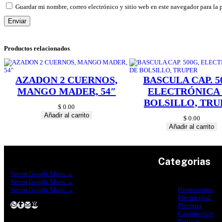
Guardar mi nombre, correo electrónico y sitio web en este navegador para la
Productos relacionados
AZADON 2 CUERNOS,
BASCULA CAP. 5
MANGO MADER, 54″
ELECTRÓNICA
BOLSILLO, TRU
$
0.00
Añadir al carrito
$
0.00
Añadir al carrito
Categorias
Construrama Ferretería Reforma
Ver en Google Maps →
Ferreteria Reforma Suc.Madero
Ver en Google Maps →
Ferreteria Reforma suc. Loreto
Ver en Google Maps →
Herramientas
Electricidad
Plomeria
Construcción
Pinturas