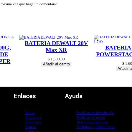
 próxima vez que haga un comentario.
BATERIA DEWALT 20V
00G,
BATERIA
Max XR
 DE
POWERSTACK
$
1,500.00
PER
$
1,60
Añadir al carrito
Añadir al
Enlaces
Ayuda
Inicio
Políticas de devolución
Productos
Políticas de envío
Proyectos
Aviso de privacidad
marcas
Términos y condiciones
Contacto