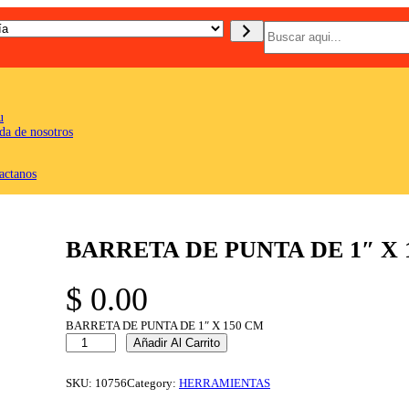
B
u
s
c
a
r
u
da de nosotros
actanos
BARRETA DE PUNTA DE 1″ X 
$
0.00
BARRETA DE PUNTA DE 1″ X 150 CM
B
Añadir Al Carrito
A
R
R
SKU:
10756
Category:
HERRAMIENTAS
E