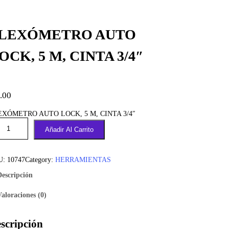
LEXÓMETRO AUTO
OCK, 5 M, CINTA 3/4″
.00
EXÓMETRO AUTO LOCK, 5 M, CINTA 3/4″
Añadir Al Carrito
U:
10747
Category:
HERRAMIENTAS
Descripción
Valoraciones (0)
scripción