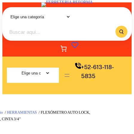
+52-613-118-
5835
io
/
HERRAMIENTAS
/ FLEXÓMETRO AUTO LOCK,
, CINTA 3/4″