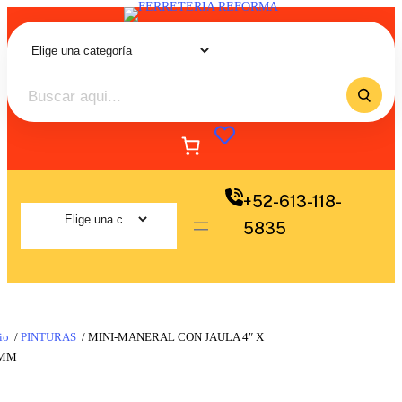
+52-613-118-
5835
io
/
PINTURAS
/ MINI-MANERAL CON JAULA 4″ X
 MM