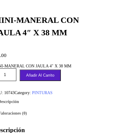
INI-MANERAL CON
AULA 4″ X 38 MM
.00
NI-MANERAL CON JAULA 4″ X 38 MM
Añadir Al Carrito
U:
10743
Category:
PINTURAS
Descripción
Valoraciones (0)
scripción