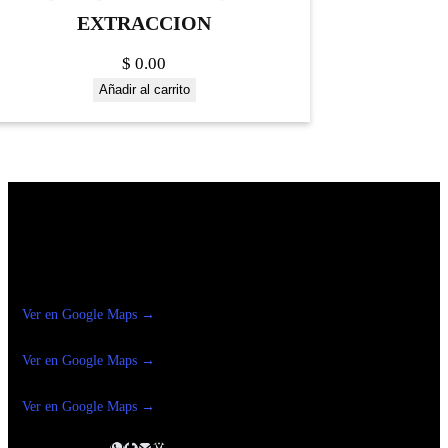
EXTRACCION
$
0.00
Añadir al carrito
Construrama Ferretería Reforma
Ver en Google Maps →
Ferreteria
Reforma Suc.Madero
Ver en Google Maps →
Ferreteria
Reforma suc. Loreto
Ver en Google Maps →