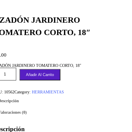
ZADÓN JARDINERO
OMATERO CORTO, 18″
.00
ADÓN JARDINERO TOMATERO CORTO, 18″
Añadir Al Carrito
U:
10562
Category:
HERRAMIENTAS
Descripción
Valoraciones (0)
scripción