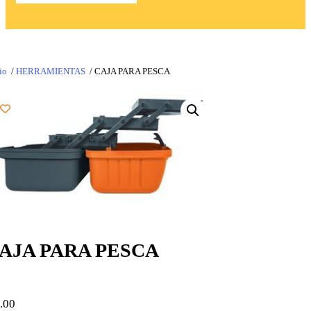
io
/
HERRAMIENTAS
/ CAJA PARA PESCA
AJA PARA PESCA
.00