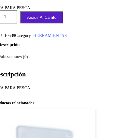
JA PARA PESCA
Añadir Al Carrito
U:
10539
Category:
HERRAMIENTAS
Descripción
Valoraciones (0)
scripción
JA PARA PESCA
ductos relacionados