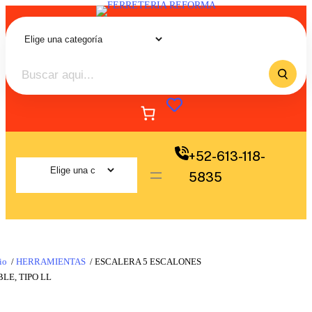
+52-613-118-
5835
io
/
HERRAMIENTAS
/ ESCALERA 5 ESCALONES
LE, TIPO LL