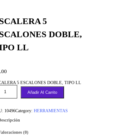
SCALERA 5
SCALONES DOBLE,
IPO LL
.00
CALERA 5 ESCALONES DOBLE, TIPO LL
Añadir Al Carrito
U:
10496
Category:
HERRAMIENTAS
Descripción
Valoraciones (0)