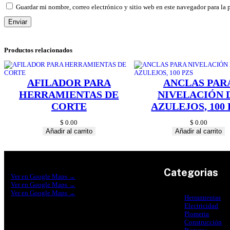
Guardar mi nombre, correo electrónico y sitio web en este navegador para la
Productos relacionados
AFILADOR PARA
ANCLAS PAR
HERRAMIENTAS DE
NIVELACIÓN 
CORTE
AZULEJOS, 100 
$
0.00
$
0.00
Añadir al carrito
Añadir al carrito
Construrama Ferretería Reforma
Categorias
Ver en Google Maps →
Ferreteria Reforma Suc.Madero
Ver en Google Maps →
Ferreteria Reforma suc. Loreto
Ver en Google Maps →
Herramientas
Electricidad
Plomeria
Construcción