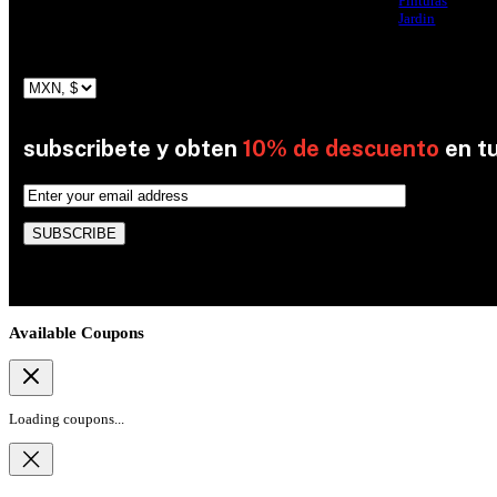
Pinturas
Jardin
subscribete y obten
10% de descuento
en t
By subscribing, you’re accepted the our Policy
Available Coupons
Loading coupons...