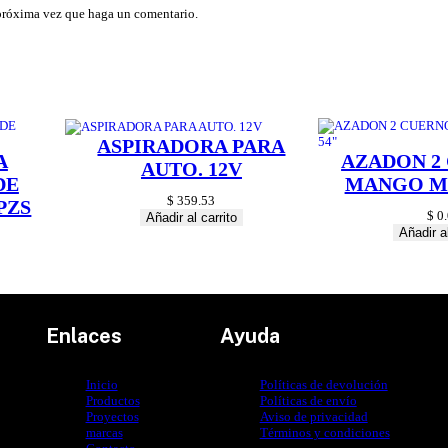
d
 próxima vez que haga un comentario.
ASPIRADORA PARA
A
AZADON 2
AUTO. 12V
DE
MANGO MA
$
359.53
PZS
$
0.
Añadir al carrito
Añadir al
Enlaces
Ayuda
Inicio
Políticas de devolución
Productos
Políticas de envío
Proyectos
Aviso de privacidad
marcas
Términos y condiciones