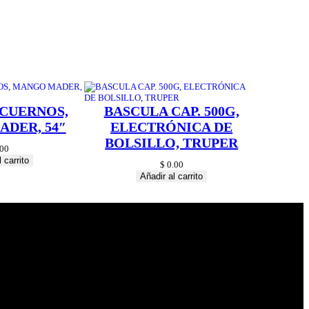
 CUERNOS,
BASCULA CAP. 500G,
DER, 54″
ELECTRÓNICA DE
BOLSILLO, TRUPER
00
 carrito
$
0.00
Añadir al carrito