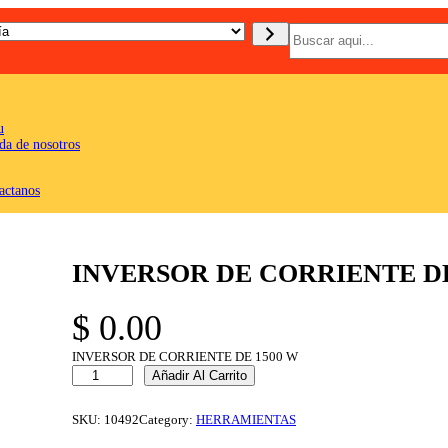
B
u
s
c
a
r
u
da de nosotros
actanos
INVERSOR DE CORRIENTE DE
$
0.00
INVERSOR DE CORRIENTE DE 1500 W
I
Añadir Al Carrito
N
V
E
SKU:
10492
Category:
HERRAMIENTAS
R