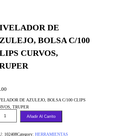
IVELADOR DE
ZULEJO, BOLSA C/100
LIPS CURVOS,
RUPER
.00
VELADOR DE AZULEJO, BOLSA C/100 CLIPS
RVOS, TRUPER
Añadir Al Carrito
U:
102408
Category:
HERRAMIENTAS