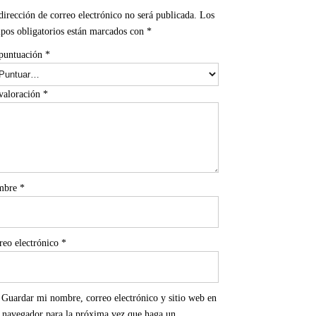
dirección de correo electrónico no será publicada.
Los
pos obligatorios están marcados con
*
puntuación
*
valoración
*
mbre
*
reo electrónico
*
Guardar mi nombre, correo electrónico y sitio web en
e navegador para la próxima vez que haga un