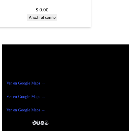
$
0.00
Añadir al carrito
Construrama Ferretería Reforma
Ver en Google Maps →
Ferreteria
Reforma Suc.Madero
Ver en Google Maps →
Ferreteria
Reforma suc. Loreto
Ver en Google Maps →