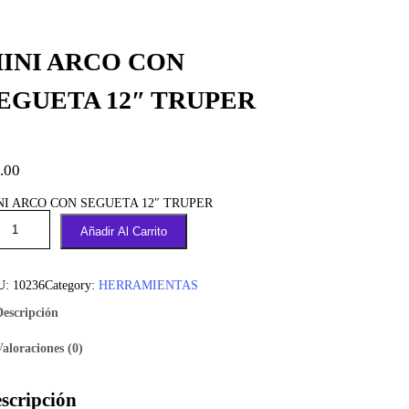
INI ARCO CON
EGUETA 12″ TRUPER
.00
NI ARCO CON SEGUETA 12″ TRUPER
Añadir Al Carrito
U:
10236
Category:
HERRAMIENTAS
Descripción
Valoraciones (0)
scripción