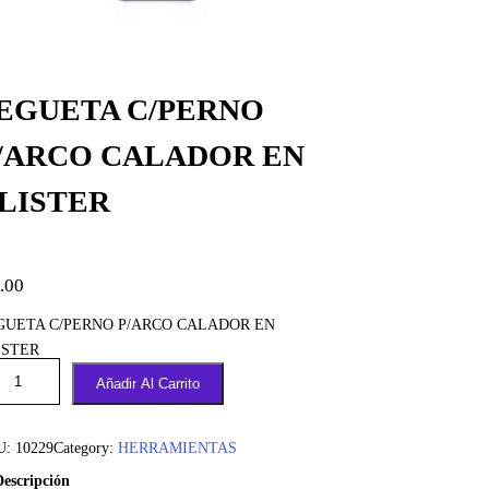
EGUETA C/PERNO
/ARCO CALADOR EN
LISTER
.00
GUETA C/PERNO P/ARCO CALADOR EN
ISTER
Añadir Al Carrito
U:
10229
Category:
HERRAMIENTAS
Descripción