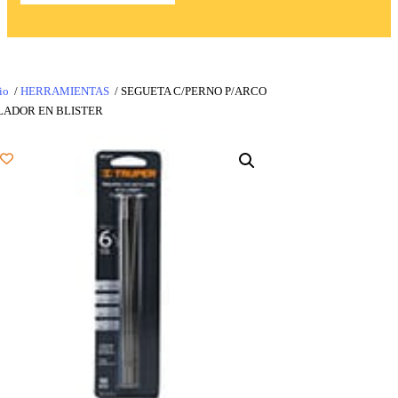
io
/
HERRAMIENTAS
/ SEGUETA C/PERNO P/ARCO
LADOR EN BLISTER