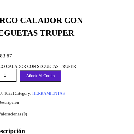
RCO CALADOR CON
EGUETAS TRUPER
83.67
CO CALADOR CON SEGUETAS TRUPER
Añadir Al Carrito
U:
10221
Category:
HERRAMIENTAS
Descripción
Valoraciones (0)
scripción