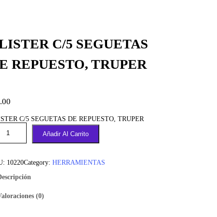
LISTER C/5 SEGUETAS
E REPUESTO, TRUPER
.00
ISTER C/5 SEGUETAS DE REPUESTO, TRUPER
Añadir Al Carrito
U:
10220
Category:
HERRAMIENTAS
Descripción
Valoraciones (0)