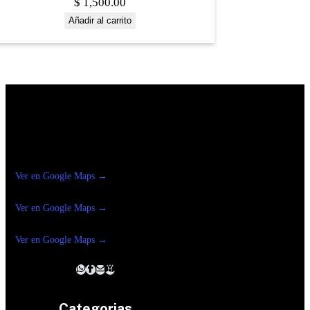
$
1,500.00
Añadir al carrito
Construrama Ferretería Reforma
Ver en Google Maps →
Ferreteria
Reforma Suc.Madero
Ver en Google Maps →
Ferreteria
Reforma suc. Loreto
Ver en Google Maps →
Categorias