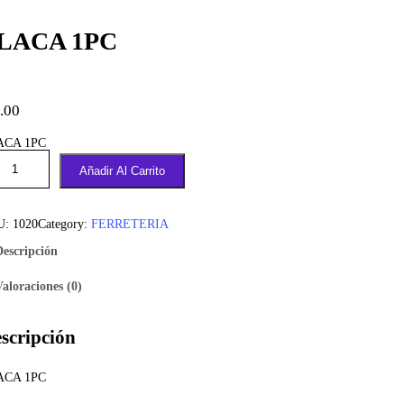
LACA 1PC
.00
ACA 1PC
Añadir Al Carrito
U:
1020
Category:
FERRETERIA
Descripción
Valoraciones (0)
scripción
ACA 1PC