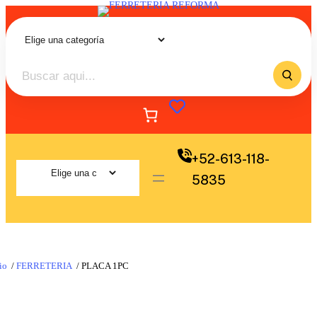
+52-613-118-
5835
io
/
FERRETERIA
/ PLACA 1PC