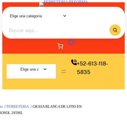
+52-613-118-
5835
io
/
FERRETERIA
/ GRASA BLANCA DE LITIO EN
ROSOL 295ML