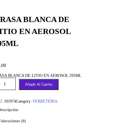
RASA BLANCA DE
ITIO EN AEROSOL
95ML
.00
ASA BLANCA DE LITIO EN AEROSOL 295ML
Añadir Al Carrito
U:
101974
Category:
FERRETERIA
Descripción
Valoraciones (0)