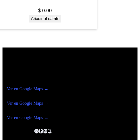
$
0.00
Añadir al carrito
Construrama Ferretería Reforma
Ver en Google Maps →
Ferreteria
Reforma Suc.Madero
Ver en Google Maps →
Ferreteria
Reforma suc. Loreto
Ver en Google Maps →