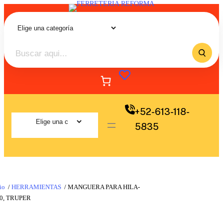
+52-613-118-
5835
io
/
HERRAMIENTAS
/ MANGUERA PARA HILA-
0, TRUPER