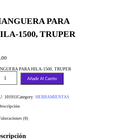
ANGUERA PARA
ILA-1500, TRUPER
.00
NGUERA PARA HILA-1500, TRUPER
Añadir Al Carrito
U:
101911
Category:
HERRAMIENTAS
Descripción
Valoraciones (0)
scripción