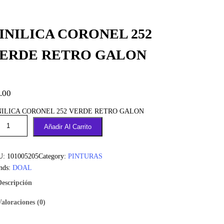
INILICA CORONEL 252
ERDE RETRO GALON
.00
NILICA CORONEL 252 VERDE RETRO GALON
Añadir Al Carrito
U:
101005205
Category:
PINTURAS
nds:
DOAL
Descripción
Valoraciones (0)