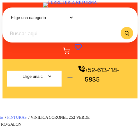
+52-613-118-
5835
io
/
PINTURAS
/ VINILICA CORONEL 252 VERDE
TRO GALON