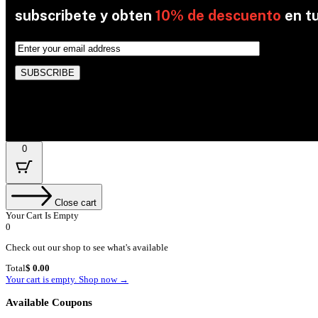
subscribete y obten
10% de descuento
en t
By subscribing, you’re accepted the our Policy
0
Close cart
Your Cart Is Empty
0
Check out our shop to see what's available
Cart
Total
$
0.00
Total:
Your cart is empty. Shop now →
Available Coupons