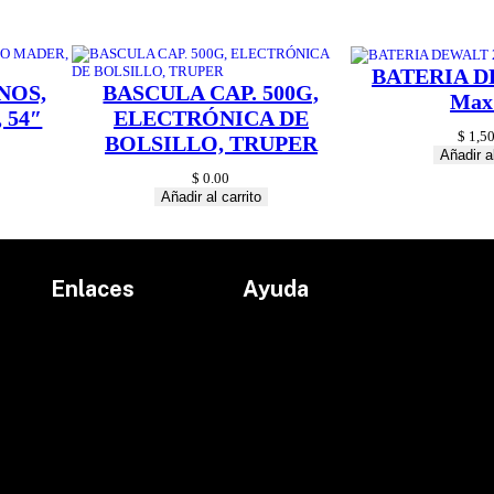
T
R
U
P
BATERIA D
E
NOS,
BASCULA CAP. 500G,
Max
R
 54″
ELECTRÓNICA DE
c
$
1,50
BOLSILLO, TRUPER
a
Añadir al
n
t
$
0.00
i
Añadir al carrito
d
a
d
Enlaces
Ayuda
Inicio
Políticas de devolución
Productos
Políticas de envío
Proyectos
Aviso de privacidad
marcas
Términos y condiciones
Contacto