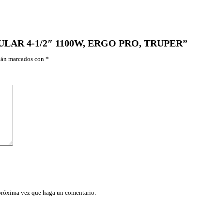
A
A
N
G
U
GULAR 4-1/2″ 1100W, ERGO PRO, TRUPER”
L
A
stán marcados con
*
R
4
-
1
/
2
"
1
1
0
0
W
,
E
R
G
O
 próxima vez que haga un comentario.
P
R
O
,