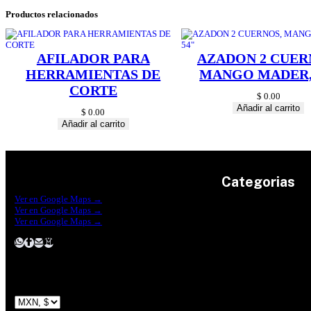
Productos relacionados
AFILADOR PARA
AZADON 2 CUER
HERRAMIENTAS DE
MANGO MADER,
CORTE
$
0.00
Añadir al carrito
$
0.00
Añadir al carrito
Categorias
Construrama Ferretería Reforma
Ver en Google Maps →
Ferreteria Reforma Suc.Madero
Ver en Google Maps →
Ferreteria Reforma suc. Loreto
Herramientas
Ver en Google Maps →
Electricidad
Plomeria
Construcción
Pinturas
Jardin