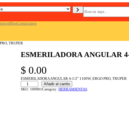
B
u
s
c
sotros
Blog
Contactanos
a
r
 PRO, TRUPER
ESMERILADORA ANGULAR 4-1
$
0.00
ESMERILADORA ANGULAR 4-1/2″ 1100W, ERGO PRO, TRUPER
E
Añadir al carrito
S
SKU:
100901
Category:
HERRAMIENTAS
M
E
R
I
L
A
D
O
R