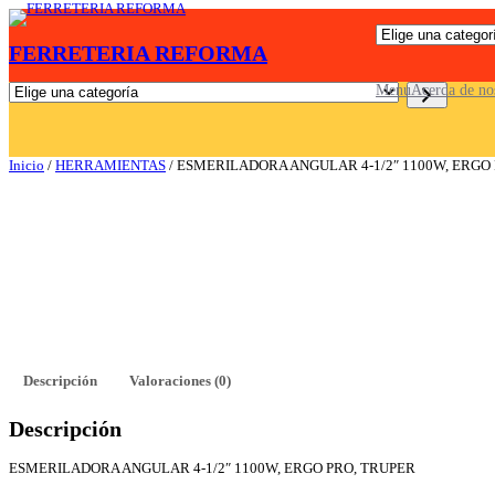
Saltar
E
al
FERRETERIA REFORMA
l
contenido
i
g
E
Menu
Acerda de no
e
l
u
i
n
g
a
e
Inicio
/
HERRAMIENTAS
/ ESMERILADORA ANGULAR 4-1/2″ 1100W, ERGO
c
u
a
n
t
a
e
c
g
a
o
t
r
e
í
g
a
o
r
í
a
Descripción
Valoraciones (0)
Descripción
ESMERILADORA ANGULAR 4-1/2″ 1100W, ERGO PRO, TRUPER