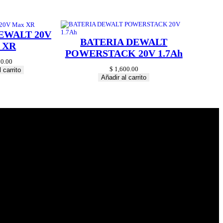
EWALT 20V
BATERIA DEWALT
 XR
POWERSTACK 20V 1.7Ah
0.00
$
1,600.00
 carrito
Añadir al carrito
© 2024 Hardware
Shop . All Rights