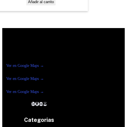
Añadir al carrito
Construrama Ferretería Reforma
Ver en Google Maps →
Ferreteria
Reforma Suc.Madero
Ver en Google Maps →
Ferreteria
Reforma suc. Loreto
Ver en Google Maps →
Categorias