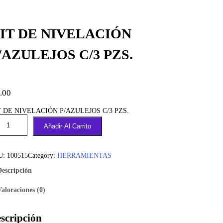
IT DE NIVELACIÓN
/AZULEJOS C/3 PZS.
.00
T DE NIVELACIÓN P/AZULEJOS C/3 PZS.
Añadir Al Carrito
U:
100515
Category:
HERRAMIENTAS
Descripción
Valoraciones (0)
scripción