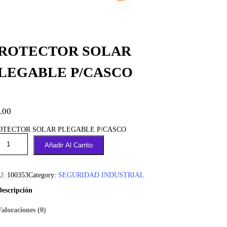
ROTECTOR SOLAR
LEGABLE P/CASCO
.00
OTECTOR SOLAR PLEGABLE P/CASCO
Añadir Al Carrito
U:
100353
Category:
SEGURIDAD INDUSTRIAL
Descripción
Valoraciones (0)