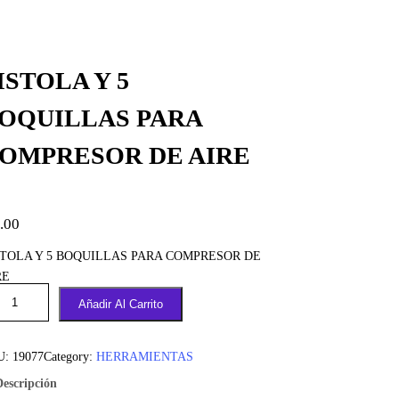
ISTOLA Y 5
OQUILLAS PARA
OMPRESOR DE AIRE
.00
STOLA Y 5 BOQUILLAS PARA COMPRESOR DE
RE
Añadir Al Carrito
U:
19077
Category:
HERRAMIENTAS
Descripción