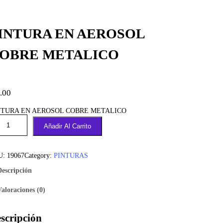
INTURA EN AEROSOL
OBRE METALICO
.00
NTURA EN AEROSOL COBRE METALICO
Añadir Al Carrito
U:
19067
Category:
PINTURAS
Descripción
Valoraciones (0)
scripción