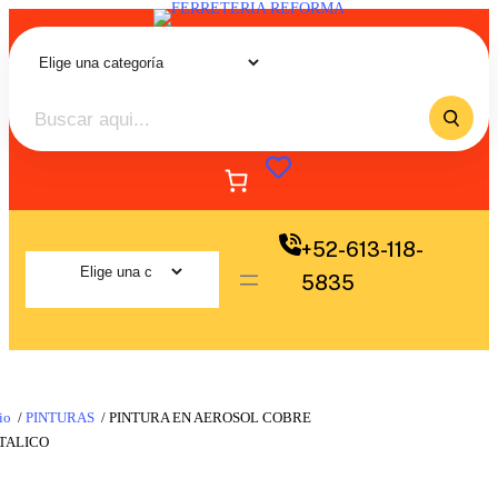
+52-613-118-
5835
io
/
PINTURAS
/ PINTURA EN AEROSOL COBRE
TALICO