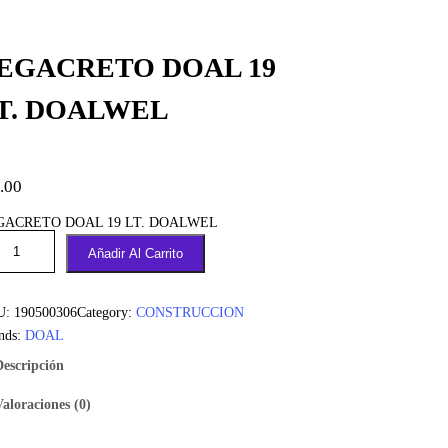
EGACRETO DOAL 19
T. DOALWEL
.00
GACRETO DOAL 19 LT. DOALWEL
Añadir Al Carrito
U:
190500306
Category:
CONSTRUCCION
nds:
DOAL
Descripción
Valoraciones (0)