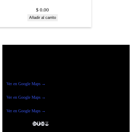
$
0.00
Añadir al carrito
Construrama Ferretería Reforma
Ver en Google Maps →
Ferreteria
Reforma Suc.Madero
Ver en Google Maps →
Ferreteria
Reforma suc. Loreto
Ver en Google Maps →