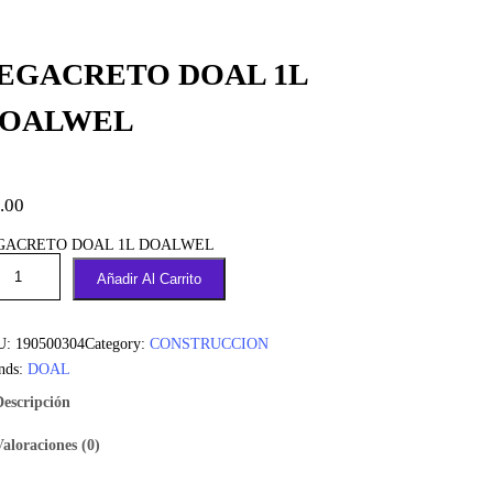
EGACRETO DOAL 1L
OALWEL
.00
GACRETO DOAL 1L DOALWEL
Añadir Al Carrito
U:
190500304
Category:
CONSTRUCCION
nds:
DOAL
Descripción
Valoraciones (0)