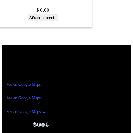
$
0.00
Añadir al carrito
Construrama Ferretería Reforma
Ver en Google Maps →
Ferreteria
Reforma Suc.Madero
Ver en Google Maps →
Ferreteria
Reforma suc. Loreto
Ver en Google Maps →