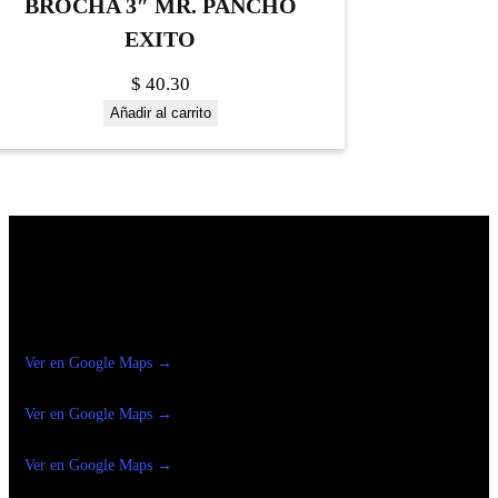
BROCHA 3″ MR. PANCHO
EXITO
$
40.30
Añadir al carrito
Construrama Ferretería Reforma
Ver en Google Maps →
Ferreteria
Reforma Suc.Madero
Ver en Google Maps →
Ferreteria
Reforma suc. Loreto
Ver en Google Maps →