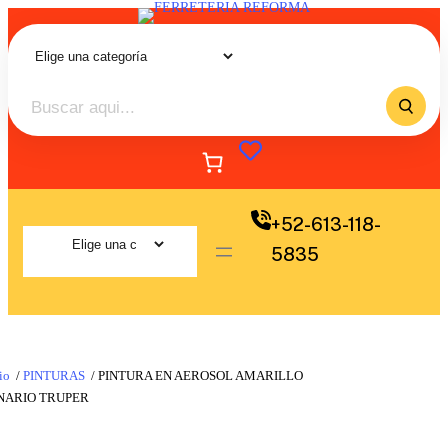
+52-613-118-
5835
io
/
PINTURAS
/ PINTURA EN AEROSOL AMARILLO
NARIO TRUPER