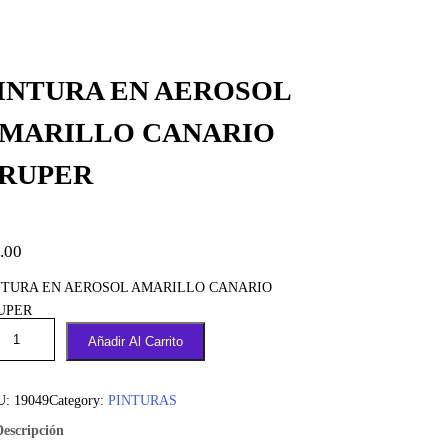
INTURA EN AEROSOL
MARILLO CANARIO
RUPER
.00
NTURA EN AEROSOL AMARILLO CANARIO
UPER
Añadir Al Carrito
U:
19049
Category:
PINTURAS
Descripción