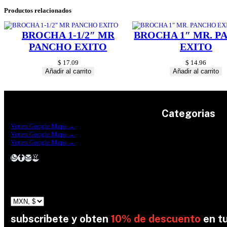
Productos relacionados
BROCHA 1-1/2″ MR
BROCHA 1″ MR. 
PANCHO EXITO
EXITO
$
17.09
$
14.96
Añadir al carrito
Añadir al carrito
Categorias
Construrama Ferretería Reforma
Ver en Google Maps →
Ferreteria Reforma Suc.Madero
Ver en Google Maps →
Ferreteria Reforma suc. Loreto
Herramientas
Ver en Google Maps →
Electricidad
Plomeria
Construcción
Pinturas
Jardin
subscribete y obten
10% de descuento
en t