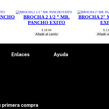
d
a
d
PANCHO
BROCHA 2 1/2 ” MR.
BROCHA 2″ 
PANCHO EXITO
EX
$
28.06
$
23
Añadir al carrito
Añadir al
Enlaces
Ayuda
Inicio
Políticas de devolución
Productos
Políticas de envío
Proyectos
Aviso de privacidad
marcas
Términos y condiciones
Contacto
u primera compra