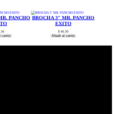
MR. PANCHO
BROCHA 3″ MR. PANCHO
ITO
EXITO
.36
$
40.30
 carrito
Añadir al carrito
© 2024 Hardware
Shop . All Rights
Reserved