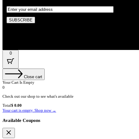
By subscribing, you’re accepted the our Policy
0
Close cart
Your Cart Is Empty
0
Check out our shop to see what's available
Cart
Total
$
0.00
Total:
Your cart is empty. Shop now →
Available Coupons