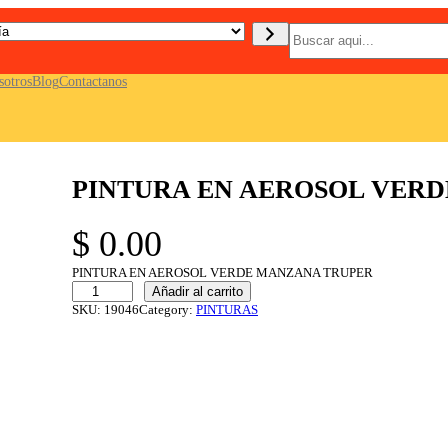
B
u
s
c
sotros
Blog
Contactanos
a
r
PINTURA EN AEROSOL VER
$
0.00
PINTURA EN AEROSOL VERDE MANZANA TRUPER
P
Añadir al carrito
I
SKU:
19046
Category:
PINTURAS
N
T
U
R
A
E
N
A
E