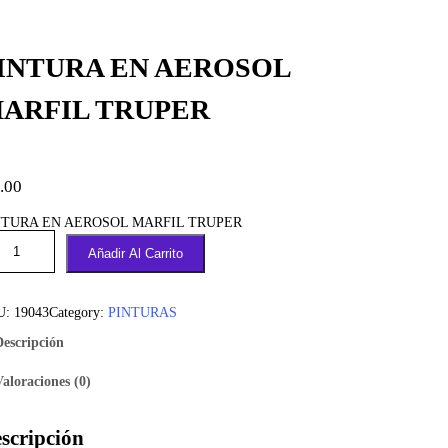
INTURA EN AEROSOL
ARFIL TRUPER
.00
NTURA EN AEROSOL MARFIL TRUPER
Añadir Al Carrito
U:
19043
Category:
PINTURAS
Descripción
Valoraciones (0)
scripción