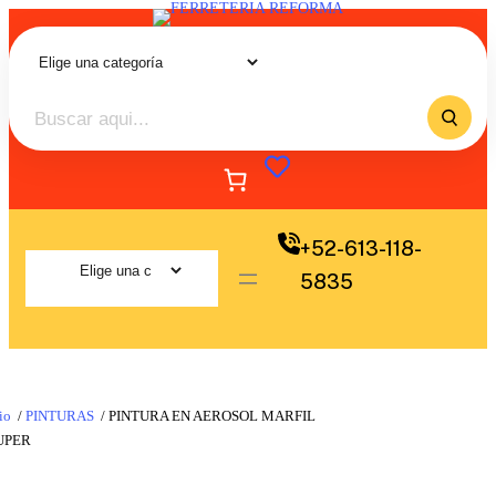
+52-613-118-
5835
io
/
PINTURAS
/ PINTURA EN AEROSOL MARFIL
UPER