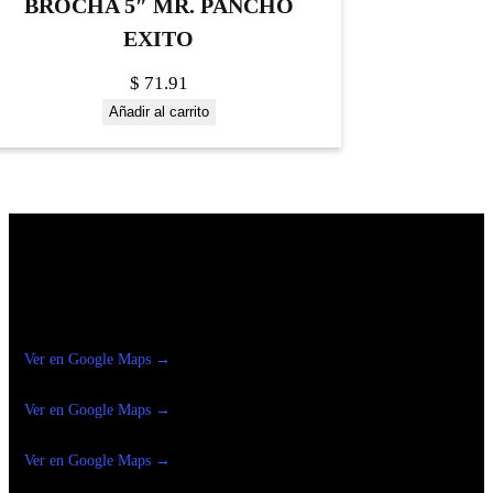
BROCHA 5″ MR. PANCHO
EXITO
$
71.91
Añadir al carrito
Construrama Ferretería Reforma
Ver en Google Maps →
Ferreteria
Reforma Suc.Madero
Ver en Google Maps →
Ferreteria
Reforma suc. Loreto
Ver en Google Maps →