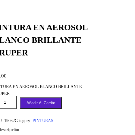
INTURA EN AEROSOL
LANCO BRILLANTE
RUPER
.00
NTURA EN AEROSOL BLANCO BRILLANTE
UPER
Añadir Al Carrito
U:
19032
Category:
PINTURAS
Descripción