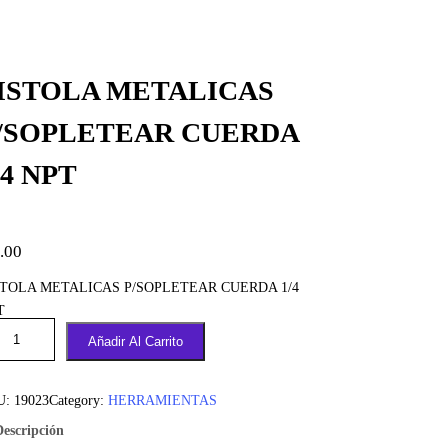
ISTOLA METALICAS
/SOPLETEAR CUERDA
/4 NPT
.00
STOLA METALICAS P/SOPLETEAR CUERDA 1/4
T
Añadir Al Carrito
U:
19023
Category:
HERRAMIENTAS
Descripción