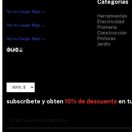
Categorias
Construrama Ferretería Reforma
Ver en Google Maps →
Ferreteria Reforma
Herramientas
Suc.Madero
Electricidad
Ver en Google Maps →
Ferreteria Reforma suc.
Plomeria
Loreto
Construcción
Pinturas
Ver en Google Maps →
Jardin
subscribete y obten
10% de descuento
en t