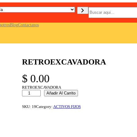
B
u
s
c
sotros
Blog
Contactanos
a
r
RETROEXCAVADORA
$
0.00
RETROEXCAVADORA
R
Añadir Al Carrito
E
T
R
SKU:
19
Category:
ACTIVOS FIJOS
O
E
X
C
A
V