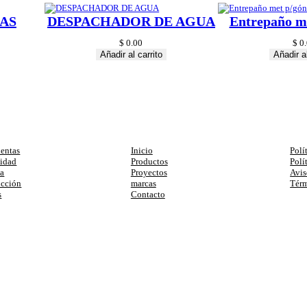
AS
DESPACHADOR DE AGUA
Entrepaño m
$
0.00
$
0.
Añadir al carrito
Añadir al
egorias
Enlaces
Ay
entas
Inicio
Polí
cidad
Productos
Polí
ia
Proyectos
Avis
ucción
marcas
Térm
s
Contacto
primera compra