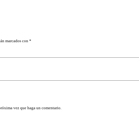
A
D
O
R
A
c
a
n
stán marcados con
*
t
i
d
a
d
 próxima vez que haga un comentario.