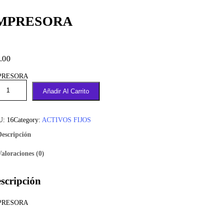
MPRESORA
.00
PRESORA
Añadir Al Carrito
U:
16
Category:
ACTIVOS FIJOS
Descripción
Valoraciones (0)
scripción
PRESORA