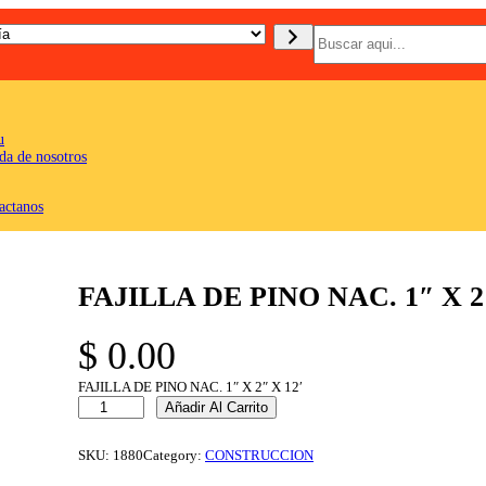
B
u
s
c
a
r
u
da de nosotros
actanos
FAJILLA DE PINO NAC. 1″ X 2″
$
0.00
FAJILLA DE PINO NAC. 1″ X 2″ X 12′
F
Añadir Al Carrito
A
J
I
SKU:
1880
Category:
CONSTRUCCION
L