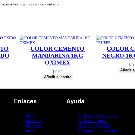
d
 próxima vez que haga un comentario.
NTO
COLOR CEMENTO
COLOR 
IDO
MANDARINA 1KG
NEGRO 1K
OXIMEX
$
0.
Añadir al
$
0.00
Añadir al carrito
Enlaces
Ayuda
Inicio
Políticas de devolución
Productos
Políticas de envío
Proyectos
Aviso de privacidad
marcas
Términos y condiciones