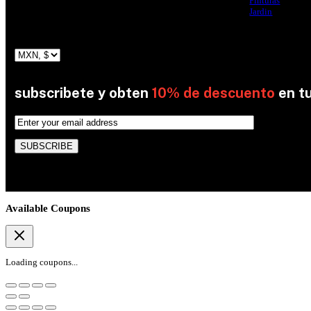
Pinturas
Jardin
subscribete y obten
10% de descuento
en t
By subscribing, you’re accepted the our Policy
Available Coupons
Loading coupons...