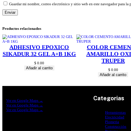
Guardar mi nombre, correo electrónico y sitio web en este navegador para la
Productos relacionados
ADHESIVO EPOXICO
COLOR CEME
SIKADUR 32 GEL A+B 1KG
AMARILLO OX
TRUPER
$
0.00
Añadir al carrito
$
0.00
Añadir al carrito
Construrama Ferretería Reforma
Categorias
Ver en Google Maps →
Ferreteria Reforma Suc.Madero
Ver en Google Maps →
Ferreteria Reforma suc. Loreto
Ver en Google Maps →
Herramientas
Electricidad
Plomeria
Construcción