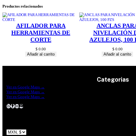
Productos relacionados
AFILADOR PARA
ANCLAS PAR
HERRAMIENTAS DE
NIVELACIÓN 
CORTE
AZULEJOS, 100 
$
0.00
$
0.00
Añadir al carrito
Añadir al carrito
Categorias
Construrama Ferretería Reforma
Ver en Google Maps →
Ferreteria Reforma Suc.Madero
Ver en Google Maps →
Ferreteria Reforma suc. Loreto
Herramientas
Ver en Google Maps →
Electricidad
Plomeria
Construcción
Pinturas
Jardin