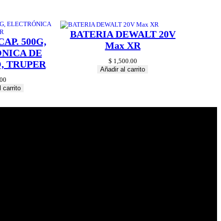
BATERIA DEWALT 20V
AP. 500G,
Max XR
NICA DE
$
1,500.00
, TRUPER
Añadir al carrito
00
 carrito
© 2024 Hardware
Shop . All Rights