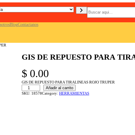
B
u
s
c
sotros
Blog
Contactanos
a
r
PER
GIS DE REPUESTO PARA TIR
$
0.00
GIS DE REPUESTO PARA TIRALINEAS ROJO TRUPER
G
Añadir al carrito
I
SKU:
18578
Category:
HERRAMIENTAS
S
D
E
R
E
P
U
E
S