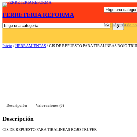
Saltar
E
al
FERRETERIA REFORMA
l
contenido
i
g
E
Menu
Acerda de no
e
l
u
i
n
g
a
e
Inicio
/
HERRAMIENTAS
/ GIS DE REPUESTO PARA TIRALINEAS ROJO TRU
c
u
a
n
t
a
e
c
g
a
o
t
r
e
í
g
a
o
r
í
a
Descripción
Valoraciones (0)
Descripción
GIS DE REPUESTO PARA TIRALINEAS ROJO TRUPER