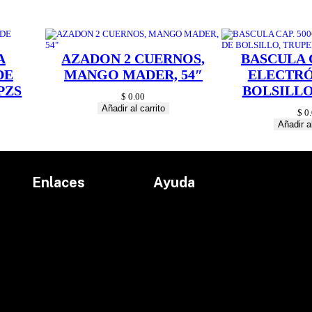
n
t
i
d
a
A
AZADON 2 CUERNOS,
BASCULA C
d
DE
MANGO MADER, 54″
ELECTRÓ
PZS
BOLSILLO
$
0.00
Añadir al carrito
$
0.
Añadir al
Enlaces
Ayuda
Inicio
Políticas de devolución
Productos
Políticas de envío
Proyectos
Aviso de privacidad
marcas
Términos y condiciones
Contacto