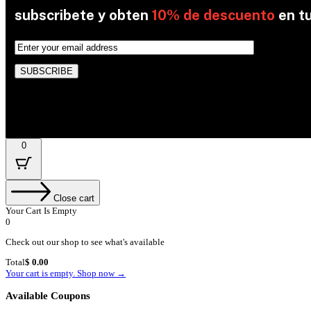
subscribete y obten
10% de descuento
en t
By subscribing, you’re accepted the our Policy
0
Close cart
Your Cart Is Empty
0
Check out our shop to see what's available
Cart
Total
$
0.00
Total:
Your cart is empty. Shop now →
Available Coupons