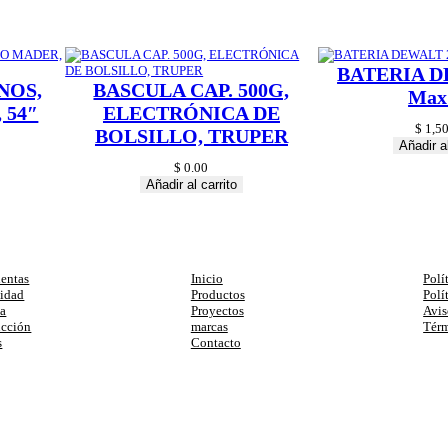
BATERIA D
NOS,
BASCULA CAP. 500G,
Max
 54″
ELECTRÓNICA DE
$
1,50
BOLSILLO, TRUPER
Añadir al
$
0.00
Añadir al carrito
egorias
Enlaces
Ay
entas
Inicio
Polí
cidad
Productos
Polí
ia
Proyectos
Avis
ucción
marcas
Térm
s
Contacto
primera compra