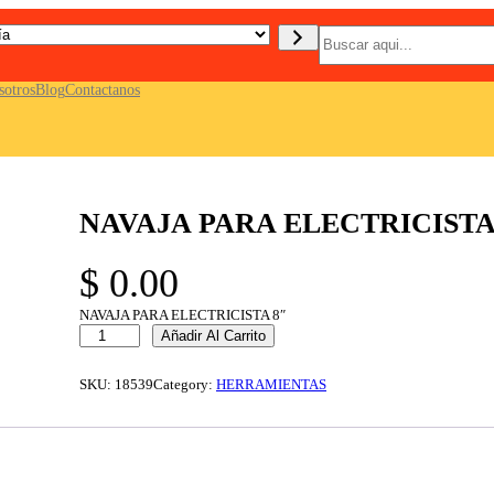
B
u
s
c
sotros
Blog
Contactanos
a
r
NAVAJA PARA ELECTRICISTA
$
0.00
NAVAJA PARA ELECTRICISTA 8″
N
Añadir Al Carrito
A
V
A
SKU:
18539
Category:
HERRAMIENTAS
J
A
P
A
R
A