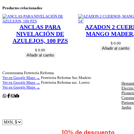
Productos relacionados
ANCLAS PARA
AZADON 2 CUER
NIVELACIÓN DE
MANGO MADER,
AZULEJOS, 100 PZS
$
0.00
Añadir al carrito
$
0.00
Añadir al carrito
Cat
Construrama Ferretería Reforma
Ver en Google Maps →
Ferreteria Reforma Suc.Madero
Ver en Google Maps →
Ferreteria Reforma suc. Loreto
Herrami
Ver en Google Maps →
Electri
Plomer
Constr
Pintura
Jardin
subscribete y obten
10% de descuento
en tu 