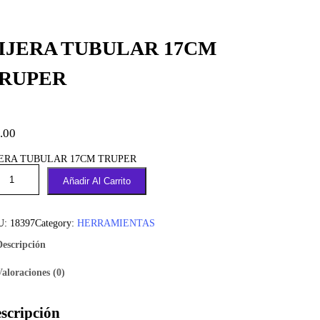
IJERA TUBULAR 17CM
RUPER
.00
JERA TUBULAR 17CM TRUPER
Añadir Al Carrito
U:
18397
Category:
HERRAMIENTAS
Descripción
Valoraciones (0)
scripción