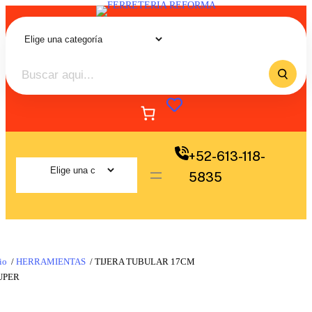
+52-613-118-
5835
io
/
HERRAMIENTAS
/ TIJERA TUBULAR 17CM
UPER