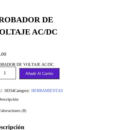
ROBADOR DE
OLTAJE AC/DC
.00
OBADOR DE VOLTAJE AC/DC
Añadir Al Carrito
U:
18334
Category:
HERRAMIENTAS
Descripción
Valoraciones (0)
scripción