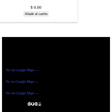
$
0.00
Añadir al carrito
Construrama Ferretería Reforma
Ver en Google Maps →
Ferreteria
Reforma Suc.Madero
Ver en Google Maps →
Ferreteria
Reforma suc. Loreto
Ver en Google Maps →