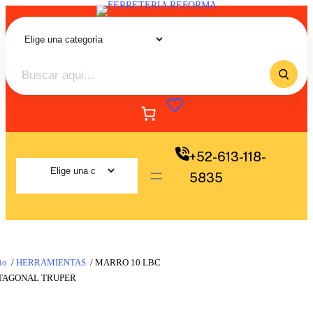
+52-613-118-
5835
io
/
HERRAMIENTAS
/ MARRO 10 LBC
TAGONAL TRUPER