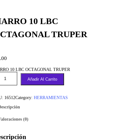
ARRO 10 LBC
CTAGONAL TRUPER
.00
RRO 10 LBC OCTAGONAL TRUPER
Añadir Al Carrito
U:
16512
Category:
HERRAMIENTAS
Descripción
Valoraciones (0)
scripción