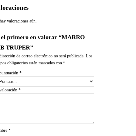
loraciones
hay valoraciones aún.
 el primero en valorar “MARRO
LB TRUPER”
dirección de correo electrónico no será publicada.
Los
pos obligatorios están marcados con
*
puntuación
*
valoración
*
mbre
*