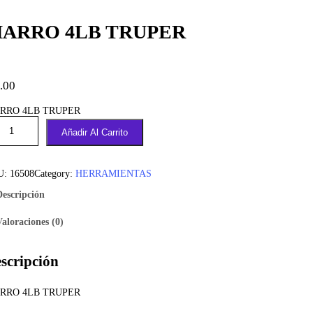
ARRO 4LB TRUPER
.00
RRO 4LB TRUPER
Añadir Al Carrito
U:
16508
Category:
HERRAMIENTAS
Descripción
Valoraciones (0)
scripción
RRO 4LB TRUPER