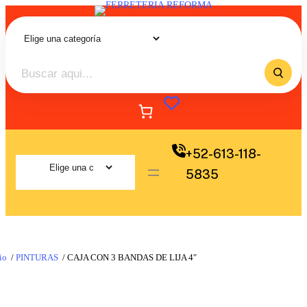
+52-613-118-
5835
io
/
PINTURAS
/ CAJA CON 3 BANDAS DE LIJA 4″