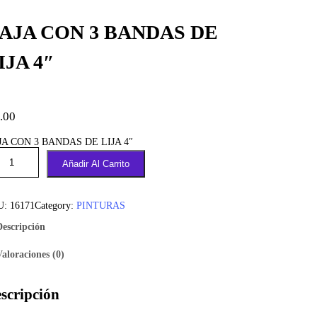
AJA CON 3 BANDAS DE
IJA 4″
.00
JA CON 3 BANDAS DE LIJA 4″
Añadir Al Carrito
U:
16171
Category:
PINTURAS
Descripción
Valoraciones (0)
scripción