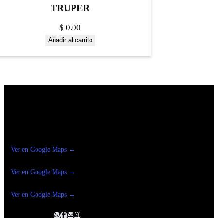
TRUPER
$
0.00
Añadir al carrito
Construrama Ferretería Reforma
Ver en Google Maps →
Ferreteria
Reforma Suc.Madero
Ver en Google Maps →
Ferreteria
Reforma suc. Loreto
Ver en Google Maps →