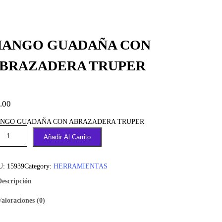
ANGO GUADAÑA CON
BRAZADERA TRUPER
.00
NGO GUADAÑA CON ABRAZADERA TRUPER
Añadir Al Carrito
U:
15939
Category:
HERRAMIENTAS
Descripción
Valoraciones (0)