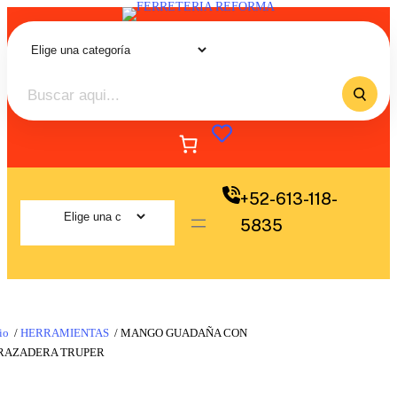
+52-613-118-
5835
io
/
HERRAMIENTAS
/ MANGO GUADAÑA CON
RAZADERA TRUPER