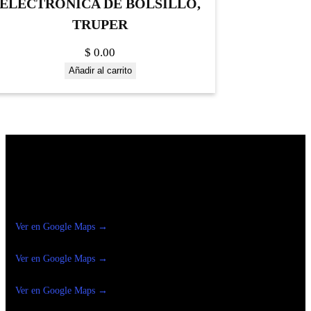
ELECTRÓNICA DE BOLSILLO,
TRUPER
$
0.00
Añadir al carrito
Construrama Ferretería Reforma
Ver en Google Maps →
Ferreteria
Reforma Suc.Madero
Ver en Google Maps →
Ferreteria
Reforma suc. Loreto
Ver en Google Maps →