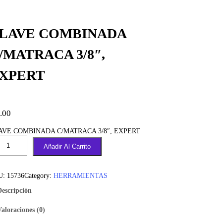
LAVE COMBINADA
/MATRACA 3/8″,
XPERT
.00
AVE COMBINADA C/MATRACA 3/8″, EXPERT
Añadir Al Carrito
U:
15736
Category:
HERRAMIENTAS
Descripción
Valoraciones (0)